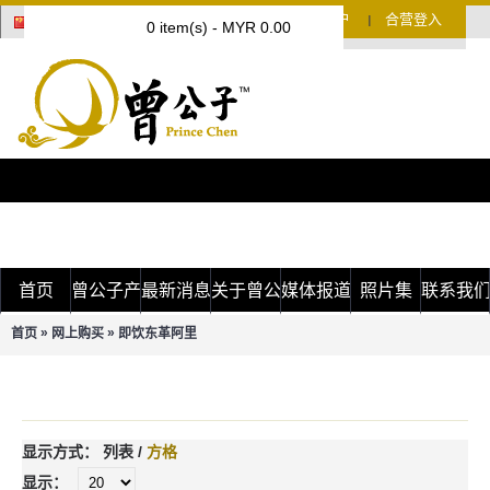
会员登入
免费开户
合营登入
Ι
Ι
0 item(s) - MYR 0.00
首页
曾公子产品
最新消息
关于曾公子
媒体报道
照片集
联系我
»
»
首页
网上购买
即饮东革阿里
即饮东革阿里
显示方式：
列表
/
方格
显示：