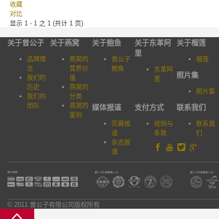
收藏
对比
显示 1 - 1 之 1 (共计 1 页)
关于曾公子
关于燕窝
关于鲍鱼
关于东革阿
关于榴莲
里
品牌理
燕窝的
曾公子
榴莲
念
营养价
鲍鱼
东革阿
照片集
我们的
值
里
历史
燕窝的
照片集
我们的
分类
团队
燕窝的
媒体报道
支付方式
联系我们
鉴别
荧幕报
规则与
联系我
道
条款
们
杂志报
道
© 2011 曾公子有限公司版权所有