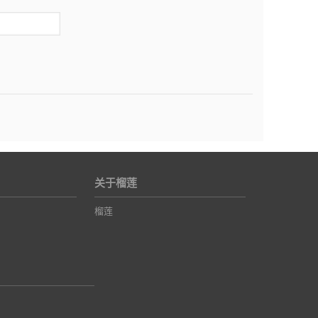
关于榴莲
榴莲