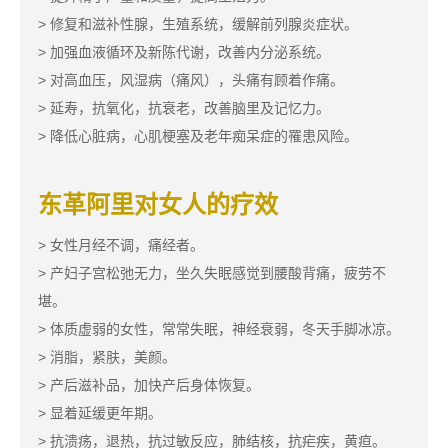
> 修复和滋补性腺，生殖系统，缓解前列腺炎症状。
> 加强血液循环及新陈代谢，改善内分泌系统。
> 对高血压，风湿病（痛风），头痛有顾着作痛。
> 延寿，抗氧化，抗衰老，改善脑里及记忆力。​​
> 降低心脏病，心肌梗塞及老年痴呆症的罹患风险。
东革阿里对女人的疗效
> 女性月经不调，痛经者。
> 产妇子宫松弛无力，坐久失眠感觉到腰酸背痛，疲劳不
堪。
> 体质虚弱的女性，常常失眠，神经衰弱，冬天手脚冰凉。
> 消脂，紧肤，美颜。
> 产后滋补品，加快产后身体恢复。
> 显着延缓更年期。
> 抗溃疡，退热，抗过敏反应，肺结核，抗疟疾，黄疸。