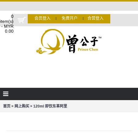
0
会员登入
免费开户
合营登入
Ι
Ι
item(s)
- MYR
0.00
»
»
首页
网上购买
120ml 即饮东革阿里
120ML 即饮东革阿里