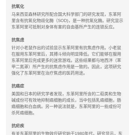
抗氧化
马来西亚森林研究所配合国大科学部门的研究发现，东革阿
里含有抗氧化物歧化酶（SOD)，是一种抗氧化酶。研究显示
东革阿里可抵制对身体有害的自由基所产生的连锁反应。
抗焦虑
针对小老鼠作出的试验显示东革阿里有抗焦虑作用。小老鼠
在服用东革阿里后，其搏斗倾向明显降低。它们能够在服用
东革阿里后完成更多的迷宫游戏。这些结果都与地西泮（苯
甲二氮䓬）所产生的抗焦虑作用是一致的。因此，这项研究
强化了东革阿里在治疗焦虑的医药用途。
抗癌症
美国和日本的研究学者发现，东革阿里所含的二萜类和生物
碱成份可有效地抑制癌细胞的成长，当中包括乳癌细胞，肠
癌细胞和白血病。另一种说法就是，东革阿里的一些成份可
杀死癌细胞。
​抗疟疾
有关东革阿里的生物效应研究始于1980年代。研究显示，东