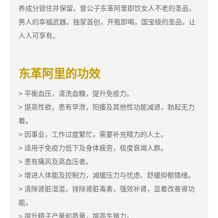
养成分锁住并保留。曾公子东革阿里即饮女人不老的圣品，
男人的幸福武器。独家首创，开瓶即喝，国宝级的圣品，让
人人可享有。
东革阿里的功效
> 平衡血压，清洗血糖，提升免疫力。
> 提高性欲，患有早泄，阳痿及其他性功能减退，勃起无力
着。
> 因事业，工作过度繁忙，需要补充精力的人士。
> 适用于免疫力低下及身体疲劳，极度衰竭人群。
> 患有痛风及高血压者。
> 增进人体能及控制力，减缓压力与忧虑、舒缓抑郁情绪。​
> 清除肾脏湿混，排除肾脏毒素，强效补肾，显着改善肾功
能。
> 提升精子产量和质量，提高生殖力。