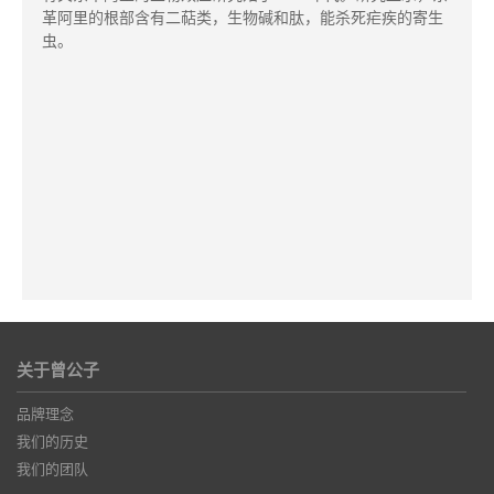
革阿里的根部含有二萜类，生物碱和肽，能杀死疟疾的寄生
虫。
关于曾公子
品牌理念
我们的历史
我们的团队